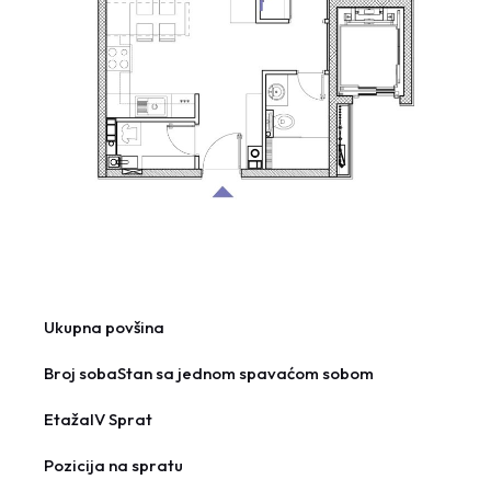
Ukupna povšina
Broj soba
Stan sa jednom spavaćom sobom
Etaža
IV Sprat
Pozicija na spratu