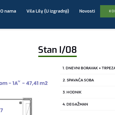
O nama
Vila Lily (U izgradnji)
Novosti
KO
Stan I/08
1. DNEVNI BORAVAK + TRPEZ
2. SPAVAĆA SOBA
3. HODNIK
4. DEGAŽMAN