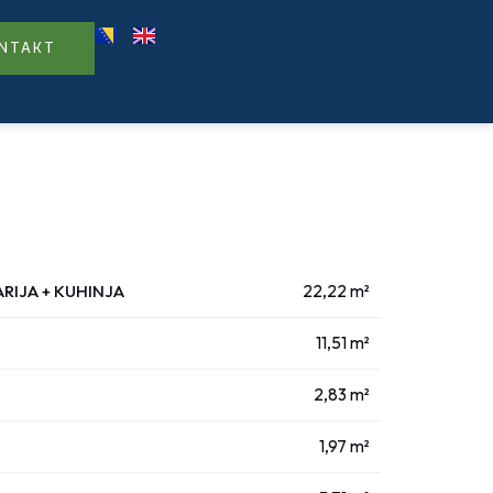
NTAKT
ARIJA + KUHINJA
22,22 m²
11,51 m²
2,83 m²
1,97 m²