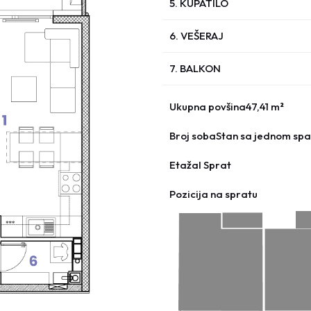
5. KUPATILO
6. VEŠERAJ
7. BALKON
Ukupna povšina
47,41 m²
Broj soba
Stan sa jednom s
Etaža
I Sprat
Pozicija na spratu