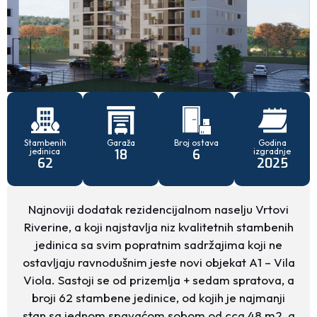
Stambenih
Garaža
Broj ostava
Godina
jedinica
izgradnje
18
6
62
2025
Najnoviji dodatak rezidencijalnom naselju Vrtovi
Riverine, a koji najstavlja niz kvalitetnih stambenih
jedinica sa svim popratnim sadržajima koji ne
ostavljaju ravnodušnim jeste novi objekat A1 – Vila
Viola. Sastoji se od prizemlja + sedam spratova, a
broji 62 stambene jedinice, od kojih je najmanji
stan sa jednom spavaćom sobom od cca 48 m2, a