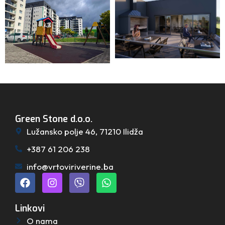
Green Stone d.o.o.
Lužansko polje 46, 71210 Ilidža
+387 61 206 238
info@vrtoviriverine.ba
Linkovi
O nama