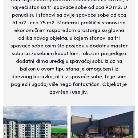
najveći stan sa tri spavaće sobe od cca 90 m2. U
ponudi su i stanovi sa dvije spavaće sobe od cca
61 m2 i cca 75 m2. Moderni i praktični stanovi sa
ekonomičnim rasporedom prostorija su glavna
odlika novog objekta, u kojem stanovi sa tri
spavaće sobe osim što posjeduju dodatnu master
sobu sa zasebnim kupatilom, također posjeduju i
dodatni klima uređaj u spavaćoj sobi. Izlaz na
balkon u ovom tipu stana je omogućen i iz
dnevnog boravka, ali i iz spavaće sobe, te je sam
pogled i ugođaj više nego fantastičan. Objekat je
završen i useljiv.