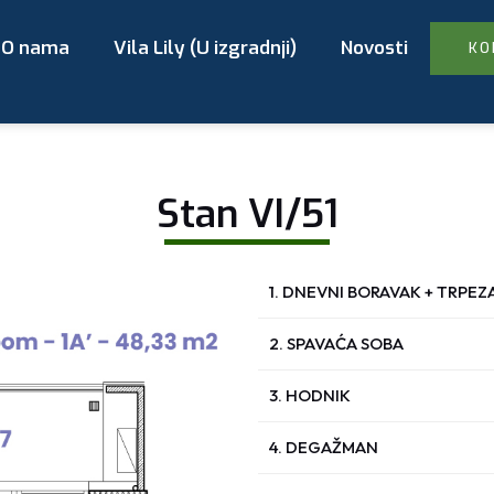
O nama
Vila Lily (U izgradnji)
Novosti
KO
Stan VI/51
1. DNEVNI BORAVAK + TRPEZ
2. SPAVAĆA SOBA
3. HODNIK
4. DEGAŽMAN