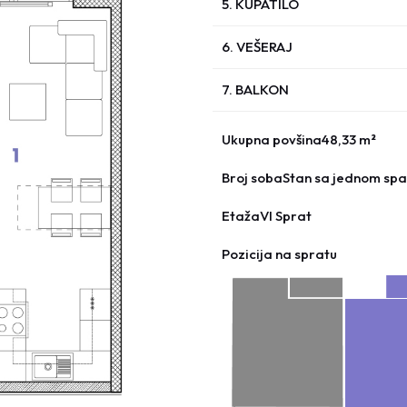
5. KUPATILO
6. VEŠERAJ
7. BALKON
Ukupna povšina
48,33 m²
Broj soba
Stan sa jednom s
Etaža
VI Sprat
Pozicija na spratu