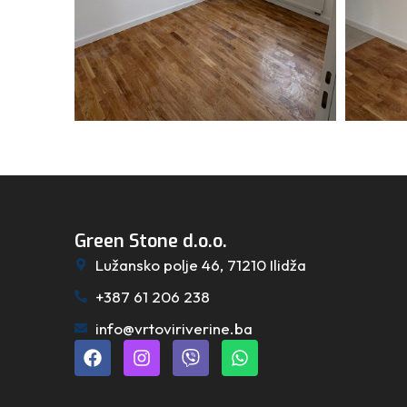
Green Stone d.o.o.
Lužansko polje 46, 71210 Ilidža
+387 61 206 238
info@vrtoviriverine.ba