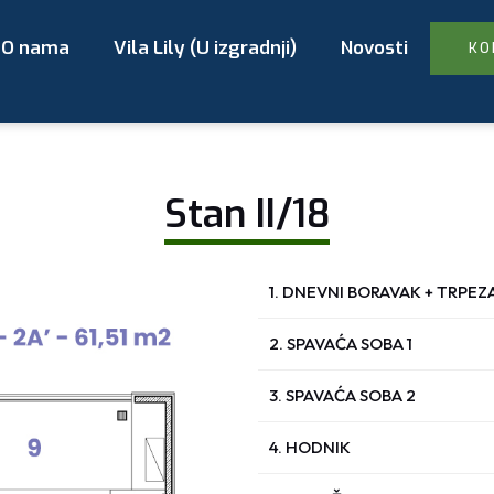
O nama
Vila Lily (U izgradnji)
Novosti
KO
Stan II/18
1. DNEVNI BORAVAK + TRPEZ
2. SPAVAĆA SOBA 1
3. SPAVAĆA SOBA 2
4. HODNIK