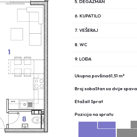
5. DEGAŽMAN
6. KUPATILO
7. VEŠERAJ
8. WC
9. LOĐA
Ukupna povšina
61,51 m²
Broj soba
Stan sa dvije spav
Etaža
II Sprat
Pozicija na spratu